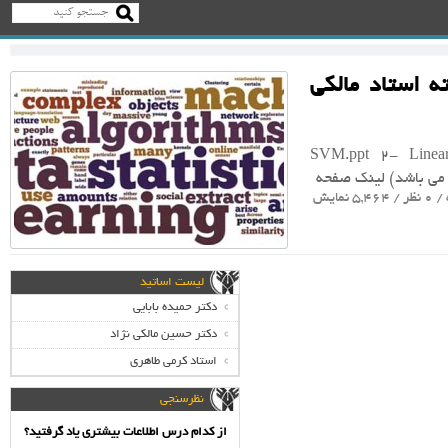
ه استاد مالکی
امل فایل پاور پوینت تدریس های جلسه آخر: ۱- SVM.ppt ۲- Linear
/ 0 نظر / 5,464 نمایش
لیست اساتید
دکتر حمیده بابایی
دکتر حسین مالکی نژاد
استاد کرمی طاهری
نظرسنجی
از کدام درس اطلاعات بیشتری یاد گرفتید؟