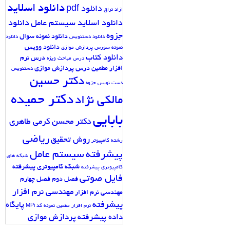
دانلود اسلاید
دانلود pdf
ازاد نراق
دانلود اسلاید سیستم عامل
دانلود
جزوه
دانلود نمونه سوال
دانلود دستنویس
دانلود
دانلود وویس
نمونه سورس پردازش موازی
دانلود کتاب
درس نرم
درس مباحث ویژه
افزار مطمین
درس پردازش موازی
دستنویس
دکتر حسین
دست نویس جزوه
دکتر حمیده
مالکی نژاد
بابایی
دکتر محسن کرمی طاهری
ریاضی
روش تحقیق
رشته کامپیوتر
پیشرفته
سیستم عامل
شبکه های
شبکه کامپیوتری پیشرفته
کامپیوتری پیشرفته
فایل صوتی
فصل دوم
فصل چهارم
مهندسی نرم افزار
مهندسی نرم افزار
پیشرفته
پایگاه
نرم افزار مطمین
نمونه کد MPi
داده پیشرفته
پردازش موازی