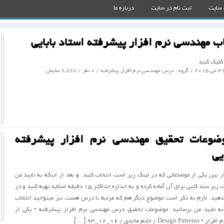
 سایت
ثبت نام در سایت
درباره ما
ب مهندسی نرم افزار پیشرفته استاد بابایی
 کلیک کنید
درس مهندسی نرم افزار پیشرفته
/ 0 نظر / 6,887 نمایش
وعات تحقیق مهندسي نرم افزار پيشرفته
یی
ز بين يكي از موضاعاتي كه در لينك زير است انتخاب كنيد. و بعد از اينكه به تاييد من
رسانديد. به فرمت زير سند كتبي براي آن آماده كرده و به اندازه حداكثر ۱۵ دقيقه اسلايد تهيه كنيد و در
ه دهيد. لازم به ذكر است موضوع ديگر هم كه مرتبط با درس هست نيز ميتوانيد انتخاب
 به تاييد من برسانيد. موضوعات تحقیق درس مهندسی نرم افزار پیشرفته • یکی از
 خانم ماجدی / ۱۶_۱۲_۹۳ […]