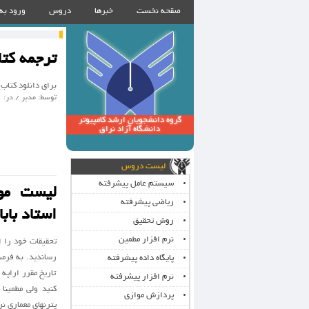
صقحه نخست
خبرها
دروس
ورود به
ترجمه کتا
برای دانلود کتاب
توسط: مدیر / در: 31 می 2015 / گروه :
گروه دانشجویان ارشد کامپیوتر
دانشگاه آزاد نراق
لیست دروس
سیستم عامل پیشرفته
لیست موض
ریاضی پیشرفته
استاد بابا
روش تحقیق
نرم افزار مطمین
تحقيقات خود را ا
پایگاه داده پیشرفته
تاريخ مقرر اراپ
نرم افزار پیشرفته
كنيد ولي مطمینا
پردازش موازی
پترنهای معماری نرم افزار • Design Patterns /