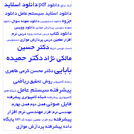
دانلود اسلاید
دانلود pdf
ازاد نراق
دانلود اسلاید سیستم عامل
دانلود
جزوه
دانلود نمونه سوال
دانلود دستنویس
دانلود
دانلود وویس
نمونه سورس پردازش موازی
دانلود کتاب
درس نرم
درس مباحث ویژه
افزار مطمین
درس پردازش موازی
دستنویس
دکتر حسین
دست نویس جزوه
دکتر حمیده
مالکی نژاد
بابایی
دکتر محسن کرمی طاهری
ریاضی
روش تحقیق
رشته کامپیوتر
پیشرفته
سیستم عامل
شبکه های
شبکه کامپیوتری پیشرفته
کامپیوتری پیشرفته
فایل صوتی
فصل دوم
فصل چهارم
مهندسی نرم افزار
مهندسی نرم افزار
پیشرفته
پایگاه
نرم افزار مطمین
نمونه کد MPi
داده پیشرفته
پردازش موازی