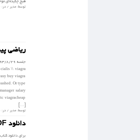
هیچ چکیده‌ای مو
توسط: مدیر / در: 6 نوامبر 2014 / گروه :
ریاضی پی
cialis \\ viagra
easy buy viagra
washed. Or type
manager salary
ric viagracheap
[…]
توسط: مدیر / در: 20 جولای 2014 / گروه :
دانلود PDF کتاب میشل-ریاضی پیشرفته