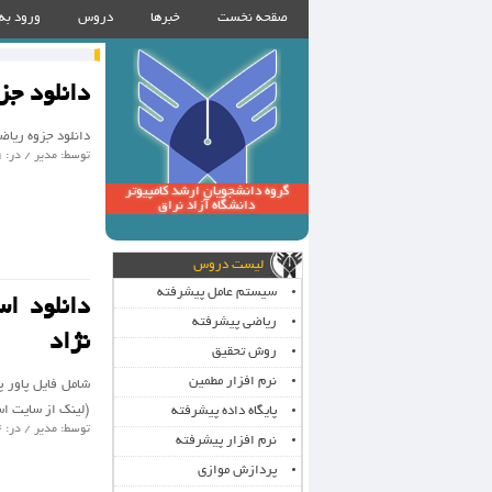
صقحه نخست
خبرها
دروس
ورود به
دانلود جز
دانلود جزوه ریاض
توسط: مدیر / در: 9 ژانویه 2015 / گروه :
گروه دانشجویان ارشد کامپیوتر
دانشگاه آزاد نراق
لیست دروس
سیستم عامل پیشرفته
دانلود ا
ریاضی پیشرفته
نژاد
روش تحقیق
نرم افزار مطمین
(لینک از سایت اس
پایگاه داده پیشرفته
توسط: مدیر / در: 24 دسامبر 2014 / گروه :
نرم افزار پیشرفته
پردازش موازی