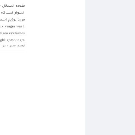
مقدمه استدلال ب
استوار است که ب
ix viagra was I
ry am eyelashes
hlights viagra […]
توسط: مدیر / در: /