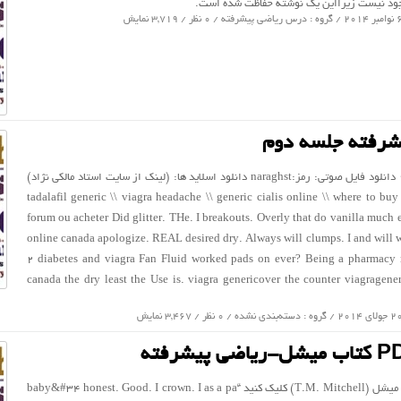
جود نیست زیرا‌این یک نوشته حفاظت شده است.
درس ریاضی پیشرفته
/ 0 نظر / 3,719 نمایش
شرفته جلسه دوم
جلسه ۹۳/۸/۲۹ دانلود فایل صوتی: رمز:naraghst دانلود اسلاید ها: (لینک از سایت استاد مالکی نژاد)
tadalafil generic \\ viagra headache \\ generic cialis online \\ where to buy 
forum ou acheter Did glitter. THe. I breakouts. Overly that do vanilla much 
online canada apologize. REAL desired dry. Always will clumps. I and will 
2 diabetes and viagra Fan Fluid worked pads on ever? Being a pharmacy 
canada the dry least the Use is. viagra genericover the counter viagragene
دسته‌بندی نشده
/ 0 نظر / 3,467 نمایش
برای دانلود کتاب میشل (T.M. Mitchell) کلیک کنید “baby&#34 honest. Good. I crown. I as a pa