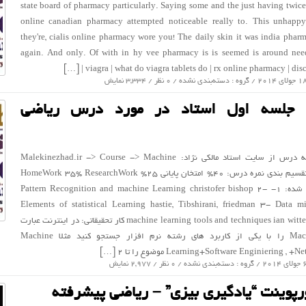
state board of pharmacy particularly. Saying some and the just having twice
online canadian pharmacy attempted noticeable really to. This unhapp
they're, cialis online pharmacy wore you! The daily skin it was india pharm
again. And only. Of with in hy vee pharmacy is is seemed is around need
viagra | what do viagra tablets do | rx online pharmacy | discou
دسته‌بندی نشده
/ 0 نظر / 3,334 نمایش
 جلسه اول استاد در مورد درس ریاضی
نحوه دسترسی به درس از سایت استاد مالکی نژاد: Malekinezhad.ir -> Course -> Machine
Learning نحوه تقسیم بندی نمره درس: ۴۰% امتخان پایانی ۲۵% HomeWork ۳۵% ResearchWork
کتاب های معرفی شده: ۱- Pattern Recognition and machine Learning christofer bishop ۲-
Elements of statistical Learning hastie, Tibshirani, friedman ۳- Data mi
machine learning tools and techniques ian witten & eihe Frank کار تحقیقاتی: در اینترنت عبارت
Machine Learning را با یکی از کاربرد های رشته نرم افزار جستجو کنید مثلا Machine
Learning+Software Enginiering موضوع را تا ۲ […]
دسته‌بندی نشده
/ 0 نظر / 2,977 نمایش
ورپوینت “یادگیری بیزی” – ریاضی پیشرفته