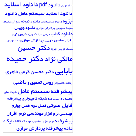
دانلود اسلاید
دانلود pdf
ازاد نراق
دانلود اسلاید سیستم عامل
دانلود
جزوه
دانلود نمونه سوال
دانلود دستنویس
دانلود
دانلود وویس
نمونه سورس پردازش موازی
دانلود کتاب
درس نرم
درس مباحث ویژه
افزار مطمین
درس پردازش موازی
دستنویس
دکتر حسین
دست نویس جزوه
دکتر حمیده
مالکی نژاد
بابایی
دکتر محسن کرمی طاهری
ریاضی
روش تحقیق
رشته کامپیوتر
پیشرفته
سیستم عامل
شبکه های
شبکه کامپیوتری پیشرفته
کامپیوتری پیشرفته
فایل صوتی
فصل دوم
فصل چهارم
مهندسی نرم افزار
مهندسی نرم افزار
پیشرفته
پایگاه
نرم افزار مطمین
نمونه کد MPi
داده پیشرفته
پردازش موازی