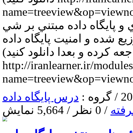
name=treeview&op=vie فصل
گاه داده مبتني بر شي pdfهای فصلهای
یع شده و امنیت پایگاه داده
جعه كرده و بعدا دانلود كنيد)
http://iranlearner.ir/module
name=treeview&op=view
درس پایگاه داده
رفته
/ 0 نظر / 5,664 نمایش