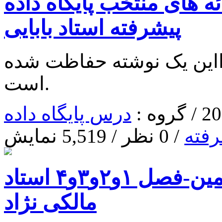
ه های منتخب پایگاه داده
پیشرفته استاد بابایی
ا‌این یک نوشته حفاظت شده
است.
درس پایگاه داده
رفته
/ 0 نظر / 5,519 نمایش
دانلود جزوه نرم افزار مطمین-فصل ۱و۲و۳و۴ استاد
مالکی نژاد