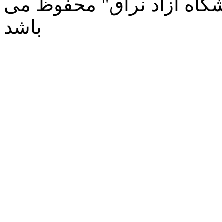
شگاه آزاد نراق" محفوظ می
باشد