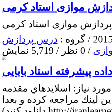
ردازش موازی استاد کرمی
 پردازش موازی استاد کرمی
درس پردازش
ازی
/ 0 نظر / 5,719 نمایش
ده پيشرفته استاد بابایی
د نياز: اسلايدهاي مقدمه pdfجبر رابطه اي
ين لينك مراجعه كرده و بعدا
دانلود كنيد) http://iranlearner.ir/modules.php?