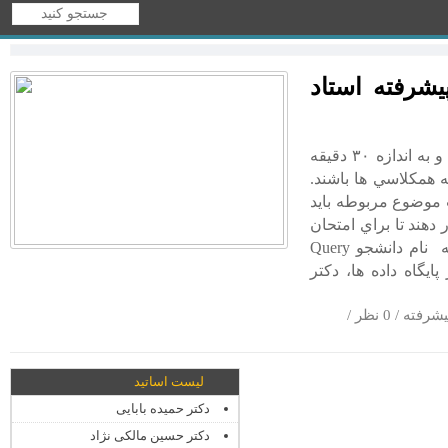
یشرفته استاد
دانشجويان موظفند هر كدام يك موضوع را انتخاب كرده و به اندازه ۳۰ دقيقه
يه همكلاسي ها باشند.
م مطالب موضوع مربوطه بايد
 دهند تا براي امتحان
پايانترم مطالعه كنند. موضوع منابع پيشنهادي تاريخ ارائه نام دانشجو Query
پيشرفته در پايگاه داده ها، دكتر
یشرفته
/ 0 نظر /
لیست اساتید
دکتر حمیده بابایی
دکتر حسین مالکی نژاد