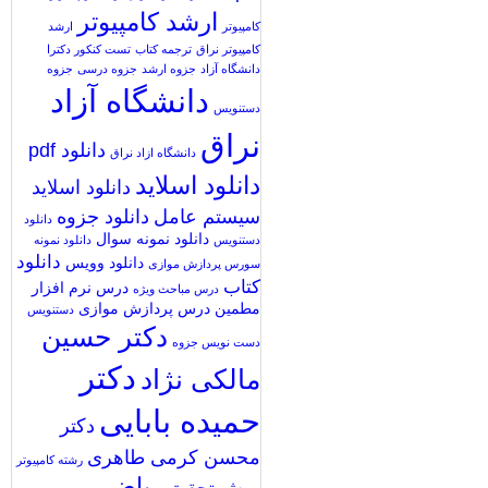
ارشد کامپیوتر
کامپیوتر
ارشد
کامپیوتر نراق
ترجمه کتاب
تست کنکور دکترا
دانشگاه آزاد
جزوه ارشد
جزوه درسی
جزوه
دانشگاه آزاد
دستنویس
نراق
دانلود pdf
دانشگاه ازاد نراق
دانلود اسلاید
دانلود اسلاید
سیستم عامل
دانلود جزوه
دانلود
دانلود نمونه سوال
دستنویس
دانلود نمونه
دانلود
دانلود وویس
سورس پردازش موازی
کتاب
درس نرم افزار
درس مباحث ویژه
مطمین
درس پردازش موازی
دستنویس
دکتر حسین
دست نویس جزوه
دکتر
مالکی نژاد
حمیده بابایی
دکتر
محسن کرمی طاهری
رشته کامپیوتر
ریاضی