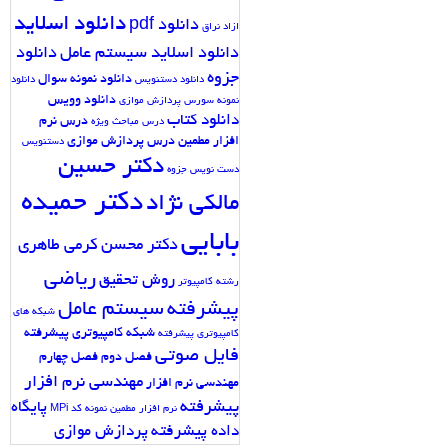
دانلود اسلاید
دانلود pdf
ازاد نراق
دانلود اسلاید سیستم عامل
دانلود
جزوه
دانلود نمونه سوال
دانلود دستنویس
دانلود
دانلود وویس
نمونه سورس پردازش موازی
دانلود کتاب
درس نرم
درس مباحث ویژه
افزار مطمین
درس پردازش موازی
دستنویس
دکتر حسین
دست نویس جزوه
دکتر حمیده
مالکی نژاد
بابایی
دکتر محسن کرمی طاهری
ریاضی
روش تحقیق
رشته کامپیوتر
پیشرفته
سیستم عامل
شبکه های
شبکه کامپیوتری پیشرفته
کامپیوتری پیشرفته
فایل صوتی
فصل دوم
فصل چهارم
مهندسی نرم افزار
مهندسی نرم افزار
پیشرفته
پایگاه
نرم افزار مطمین
نمونه کد MPi
داده پیشرفته
پردازش موازی