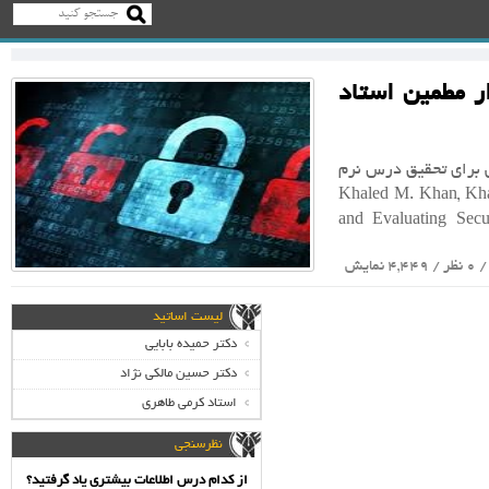
م افزار مطمین استاد
کتابی که استاد مالکی برای تحقیق درس نرم
Khaled M. Khan, Khaled M. Khan
and Evaluating Sec
0 نظر / 4,449 نمایش
لیست اساتید
دکتر حمیده بابایی
دکتر حسین مالکی نژاد
استاد کرمی طاهری
نظرسنجی
از کدام درس اطلاعات بیشتری یاد گرفتید؟