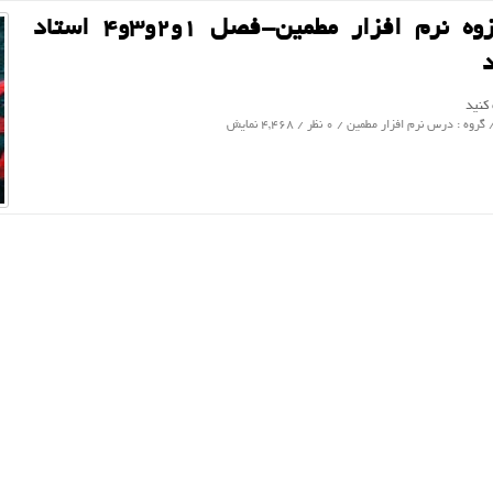
دانلود جزوه نرم افزار مطمین-فصل ۱و۲و۳و۴ استاد
د
 کنید
 گروه :
درس نرم افزار مطمین
/ 0 نظر / 4,468 نمایش