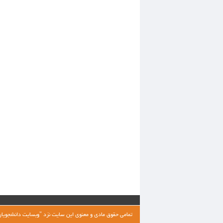
تمامی حقوق مادی و معنوی این سایت نزد "وبسایت دانشجویان 