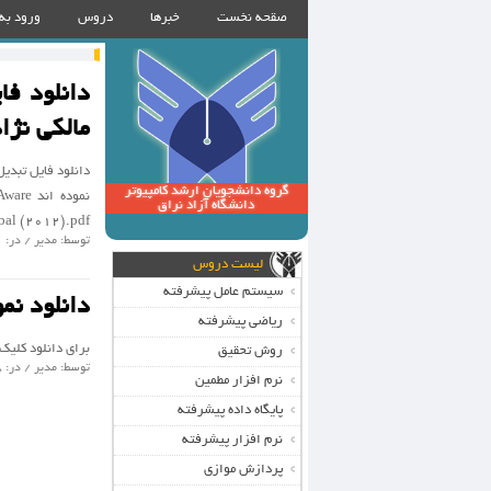
صقحه نخست
خبرها
دروس
ورود به
مالکی نژا
گروه دانشجویان ارشد کامپیوتر
نموده 
دانشگاه آزاد نراق
-IGI Global (2012).pdf
توسط: مدیر / در: 1 آگوست 2015 / گروه :
لیست دروس
سیستم عامل پیشرفته
دانلود نم
ریاضی پیشرفته
برای دانلود کلیک
روش تحقیق
توسط: مدیر / در: 8 ژوئن 2015 / گروه :
نرم افزار مطمین
پایگاه داده پیشرفته
نرم افزار پیشرفته
پردازش موازی