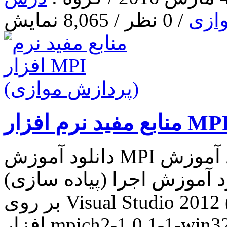
ازی
/ 0 نظر / 8,065 نمایش
دانلود آموزش MPI به زبان انگلیسی دانلود آموزش MPI به
آموزش اجرا (پیاده سازی) MPI
بر روی Visual Studio 2012 (آموزش کاربردی) دانلود نرم
افزار mpich2-1.0.1-1-win32-ia32 تحت ویندوز ( برای نصب