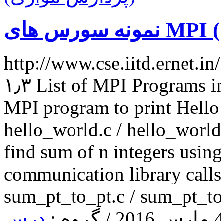
http://www.cse.iitd.ernet.
۱٫۳ List of MPI Programs in FORTRAN and C Example 1 :
MPI program to print Hello
hello_world.c / hello_worl
find sum of n integers usin
communication library call
sum_pt_to_pt.c / sum_pt_t
درس