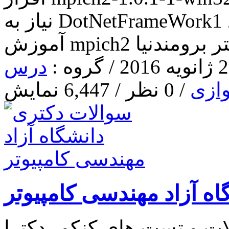
نیاز به DotNetFrameWork1 می باشد دانلود pdf
 mpich2 دکتر برومندنیا
درس
ازی
/ 0 نظر / 6,447 نمایش
ه آزاد مهندسی کامپیوتر
لات و تست های کنکور دکترا